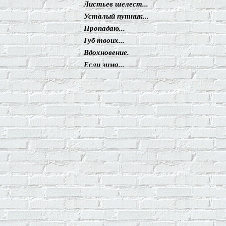
Листьев шелест...
Усталый путник...
Пропадаю...
Губ твоих...
Вдохновение.
Если зима...
Пришёл из снов...
Устать в пути...
Отзовусь на боль твою...
Кто ты? Ангел или...
Гололёд.
Душа моя...
Бессонница
Случайный попутчик
Был снег...
Я прошлое твоё...
Прости Ассоль...
Не понять тебя...
Почти А.С.