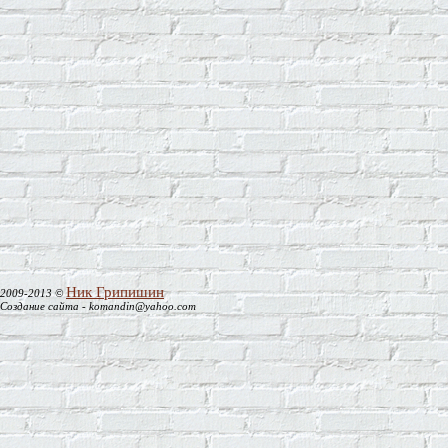
Звезда.
Был пьян...
Идём не по спирали...
По Хлебникову.
Врагам.
Зимняя свадьба.
Вещее.
Рождество. 1990.
Мой друг...
Стриптиз по-нашенски.
Белое.
Ты кричишь...
Ник Грипишин
2009-2013 ©
Бегущий в стаде...
Создание сайта - komandin@yahoo.com
Бездумных дней...
А смерть ещё не родилась...
Покаяние.
Я ложь...
... Даже любовь корыстна...