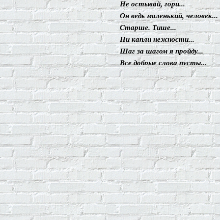
Не остывай, гори...
Он ведь маленький, человек...
Старше. Тише...
Ни капли нежности...
Шаг за шагом я пройду...
Все добрые слова пусты...
Памяти отца.
На белоснежной простыни...
Я принесу тебе беду...
На струнах, клавишах...
Ещё вчера...
У стен моих оглохли уши...
Не мешайте мне...
Жёлтый блюз
Параллельное пространство
Бродячей собаке.
Не скрыть под одеждой...
Признание в любви.
Столбу.