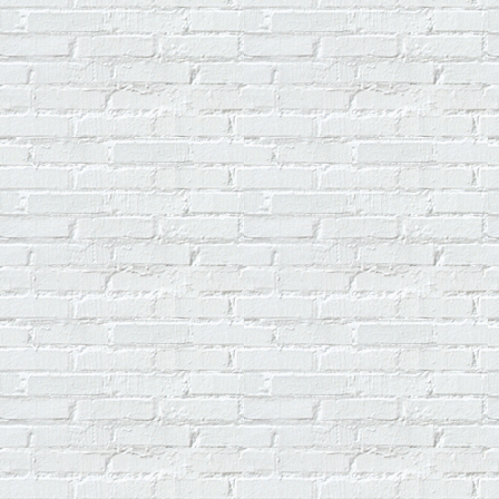
Я все же не провинциал...
Метель метёт...
Зовущему да отзовётся...
За листопадом листопад...
Тогда была весна...
Ушёл куда-то старый друг...
Немного о бухгалтерии.
Любимая, я твой самообман..
Памяти друга.
Соло лжи...
Среди миров...
Когда родился я...
Не новый учреждён порядок..
Степной волк.