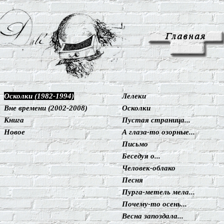
Осколки (1982-1994)
Лелеки
Вне времени (2002-2008)
Осколки
Книга
Пустая страница...
Новое
А глаза-то озорные...
Письмо
Беседуя о...
Человек-облако
Песня
Пурга-метель мела...
Почему-то осень...
Весна запоздала...